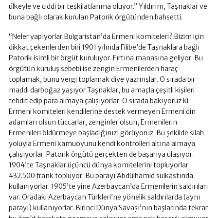
ülkeyle ve ciddi bir teşkilatlanma oluyor.” Yıldırım, Taşnaklar ve
buna bağlı olarak kurulan Patorik örgütünden bahsetti.
“Neler yapıyorlar Bulgaristan’da Ermeni komiteleri? Bizim için
dikkat çekenlerden biri 1901 yılında Filibe’de Taşnaklara bağlı
Patorik isimli bir örgüt kuruluyor. Fırtına manasına geliyor. Bu
örgütün kuruluş sebebi ise zengin Ermenilerden haraç
toplamak, bunu vergi toplamak diye yazmışlar. O sırada bir
maddi darboğaz yaşıyor Taşnaklar, bu amaçla çeşitli kişileri
tehdit edip para almaya çalışıyorlar. O sırada bakıyoruz ki
Ermeni komiteleri kendilerine destek vermeyen Ermeni din
adamları olsun tüccarlar, zenginler olsun, Ermenilerin
Ermenileri öldürmeye başladığınızı görüyoruz. Bu şekilde silah
yoluyla Ermeni kamuoyunu kendi kontrolleri altına almaya
çalışıyorlar. Patorik örgütü gerçekten de başarıya ulaşıyor.
1904’te Taşnaklar üçüncü dünya komitelerini topluyorlar.
432.500 frank topluyor. Bu parayı Abdülhamid suikastında
kullanıyorlar. 1905’te yine Azerbaycan’da Ermenilerin saldırıları
var. Oradaki Azerbaycan Türkleri’ne yönelik saldırılarda (aynı
parayı) kullanıyorlar. Birinci Dünya Savaşı’nın başlarında tekrar