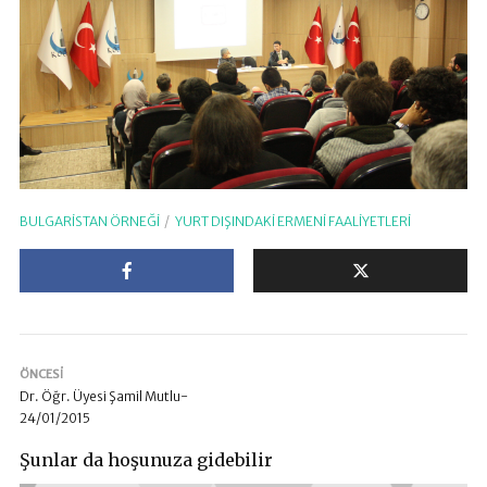
BULGARISTAN ÖRNEĞI
YURT DIŞINDAKI ERMENI FAALIYETLERI
ÖNCESI
Dr. Öğr. Üyesi Şamil Mutlu-
24/01/2015
Şunlar da hoşunuza gidebilir