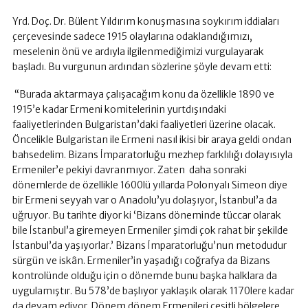
Yrd. Doç. Dr. Bülent Yıldırım konuşmasına soykırım iddiaları
çerçevesinde sadece 1915 olaylarına odaklandığımızı,
meselenin önü ve ardıyla ilgilenmediğimizi vurgulayarak
başladı. Bu vurgunun ardından sözlerine şöyle devam etti:
“Burada aktarmaya çalışacağım konu da özellikle 1890 ve
1915’e kadar Ermeni komitelerinin yurtdışındaki
faaliyetlerinden Bulgaristan’daki faaliyetleri üzerine olacak.
Öncelikle Bulgaristan ile Ermeni nasıl ikisi bir araya geldi ondan
bahsedelim. Bizans İmparatorluğu mezhep farklılığı dolayısıyla
Ermeniler’e pekiyi davranmıyor. Zaten daha sonraki
dönemlerde de özellikle 1600lü yıllarda Polonyalı Simeon diye
bir Ermeni seyyah var o Anadolu’yu dolaşıyor, İstanbul’a da
uğruyor. Bu tarihte diyor ki ‘Bizans döneminde tüccar olarak
bile İstanbul’a giremeyen Ermeniler şimdi çok rahat bir şekilde
İstanbul’da yaşıyorlar.’ Bizans İmparatorluğu’nun metodudur
sürgün ve iskân. Ermeniler’in yaşadığı coğrafya da Bizans
kontrolünde olduğu için o dönemde bunu başka halklara da
uygulamıştır. Bu 578’de başlıyor yaklaşık olarak 1170lere kadar
da devam ediyor. Dönem dönem Ermenileri çeşitli bölgelere