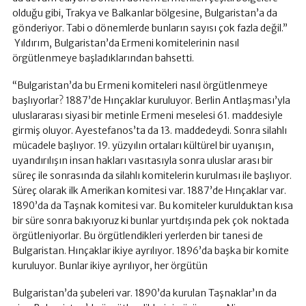
olduğu gibi, Trakya ve Balkanlar bölgesine, Bulgaristan’a da
gönderiyor. Tabi o dönemlerde bunların sayısı çok fazla değil.”
Yıldırım, Bulgaristan’da Ermeni komitelerinin nasıl
örgütlenmeye başladıklarından bahsetti.
“Bulgaristan’da bu Ermeni komiteleri nasıl örgütlenmeye
başlıyorlar? 1887’de Hınçaklar kuruluyor. Berlin Antlaşması’yla
uluslararası siyasi bir metinle Ermeni meselesi 61. maddesiyle
girmiş oluyor. Ayestefanos’ta da 13. maddedeydi. Sonra silahlı
mücadele başlıyor. 19. yüzyılın ortaları kültürel bir uyanışın,
uyandırılışın insan hakları vasıtasıyla sonra uluslar arası bir
süreç ile sonrasında da silahlı komitelerin kurulması ile başlıyor.
Süreç olarak ilk Amerikan komitesi var. 1887’de Hınçaklar var.
1890’da da Taşnak komitesi var. Bu komiteler kurulduktan kısa
bir süre sonra bakıyoruz ki bunlar yurtdışında pek çok noktada
örgütleniyorlar. Bu örgütlendikleri yerlerden bir tanesi de
Bulgaristan. Hınçaklar ikiye ayrılıyor. 1896’da başka bir komite
kuruluyor. Bunlar ikiye ayrılıyor, her örgütün
Bulgaristan’da şubeleri var. 1890’da kurulan Taşnaklar’ın da