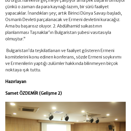
bu örgüt harekete geçmeye çalışıyor ama pek başarılı olmuyor
çünkü o zaman da para kaynağı lazım, bir sürü faaliyet
yapacaklar. İnandıkları şey; artık Birinci Dünya Savaşı başladı,
Osmanlı Devleti parçalanacak ve Ermeni devletini kuracağız.
Ama bu başarısız oluyor. 2. Abdülhamid suikastının
planlanması Taşnaklar’ın Bulgaristan şubesi vasıtasıyla
olmuştur.”
Bulgaristan’da teşkilatlanan ve faaliyet gösteren Ermeni
komitelerini konu edinen konferans, sözde Ermeni soykırımı
ve Ermenilerin yaptığı zulümler hakkında bilinmeyen birçok
noktaya ışık tuttu.
Hazırlayan
Samet ÖZDEMİR (Gelişme 2)