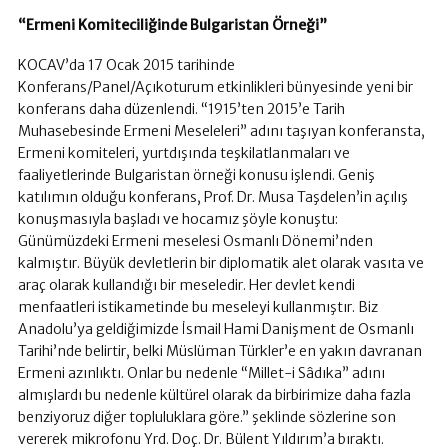
“Ermeni Komiteciliğinde Bulgaristan Örneği”
KOCAV’da 17 Ocak 2015 tarihinde
Konferans/Panel/Açıkoturum etkinlikleri bünyesinde yeni bir
konferans daha düzenlendi. “1915’ten 2015’e Tarih
Muhasebesinde Ermeni Meseleleri” adını taşıyan konferansta,
Ermeni komiteleri, yurtdışında teşkilatlanmaları ve
faaliyetlerinde Bulgaristan örneği konusu işlendi. Geniş
katılımın olduğu konferans, Prof. Dr. Musa Taşdelen’in açılış
konuşmasıyla başladı ve hocamız şöyle konuştu:
Günümüzdeki Ermeni meselesi Osmanlı Dönemi’nden
kalmıştır. Büyük devletlerin bir diplomatik alet olarak vasıta ve
araç olarak kullandığı bir meseledir. Her devlet kendi
menfaatleri istikametinde bu meseleyi kullanmıştır. Biz
Anadolu’ya geldiğimizde İsmail Hami Danişment de Osmanlı
Tarihi’nde belirtir, belki Müslüman Türkler’e en yakın davranan
Ermeni azınlıktı. Onlar bu nedenle “Millet-i Sâdıka” adını
almışlardı bu nedenle kültürel olarak da birbirimize daha fazla
benziyoruz diğer topluluklara göre.” şeklinde sözlerine son
vererek mikrofonu Yrd. Doç. Dr. Bülent Yıldırım’a bıraktı.