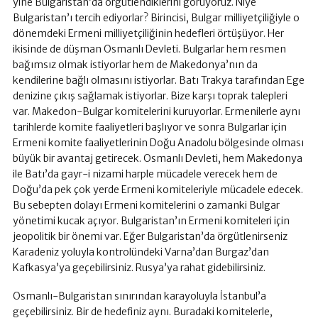
yine Bulgaristan’da örgütlendiklerini görüyoruz. Niye
Bulgaristan’ı tercih ediyorlar? Birincisi, Bulgar milliyetçiliğiyle o
dönemdeki Ermeni milliyetçiliğinin hedefleri örtüşüyor. Her
ikisinde de düşman Osmanlı Devleti. Bulgarlar hem resmen
bağımsız olmak istiyorlar hem de Makedonya’nın da
kendilerine bağlı olmasını istiyorlar. Batı Trakya tarafından Ege
denizine çıkış sağlamak istiyorlar. Bize karşı toprak talepleri
var. Makedon-Bulgar komitelerini kuruyorlar. Ermenilerle aynı
tarihlerde komite faaliyetleri başlıyor ve sonra Bulgarlar için
Ermeni komite faaliyetlerinin Doğu Anadolu bölgesinde olması
büyük bir avantaj getirecek. Osmanlı Devleti, hem Makedonya
ile Batı’da gayr-i nizami harple mücadele verecek hem de
Doğu’da pek çok yerde Ermeni komiteleriyle mücadele edecek.
Bu sebepten dolayı Ermeni komitelerini o zamanki Bulgar
yönetimi kucak açıyor. Bulgaristan’ın Ermeni komiteleri için
jeopolitik bir önemi var. Eğer Bulgaristan’da örgütlenirseniz
Karadeniz yoluyla kontrolündeki Varna’dan Burgaz’dan
Kafkasya’ya geçebilirsiniz. Rusya’ya rahat gidebilirsiniz.
Osmanlı-Bulgaristan sınırından karayoluyla İstanbul’a
geçebilirsiniz. Bir de hedefiniz aynı. Buradaki komitelerle,