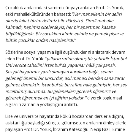
Çocukluk anılarındaki samimi dünyayı anlatan Prof. Dr. Yörük,
eski mahallekültüründen bahsetti:
“Her mahallenin bir delisi
olurdu fakat bizim delimiz bile dürüsttü. Şimdi mahalle
kalmadı, hepimiz sitelerdeyiz, her bir apartman kasaba
büyüklüğünde. Biz çocukken kimin evinde ne yemek pişerse
bütün çocuklar ondan nasiplenirdi.”
Sözlerine sosyal yaşamla ilgili düşündüklerini anlatarak devam
eden Prof. Dr. Yörük;
“yılların rafine olmuş bir şehridir İstanbul.
Üniversite tahsilini İstanbul’da yapanlar hâlâ çok şanslı.
Sosyal hayatımız yazılı olmayan kurallara bağlı, selam
geleneği önemli bir unsurdur, asıl manası benden sana zarar
gelmez demektir. İstanbul’da bu rafine hale gelmiştir, her şey
inceltilmiş durumda. Bu gelenekleri görerek öğreniriz ve
görerek öğrenmek en iyi eğitim yoludur.”
diyerek toplumsal
algıların zamanla yozlaştığını anlattı.
Lise ve üniversite hayatında köklü hocalardan dersler aldığını,
asistanlığa başladığı süreçte gülümseten anılarını dinleyicilerle
paylaşan Prof. Dr. Yörük, İbrahim Kafesoğlu, Necip Fazıl, Emine