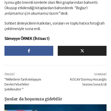
Işınsu gibi önemli isimlerle olan fikri gruplarından bahsetti.
Okuyup etkilendiği kitaplardan bahsederek
“Boğaz’ı
anlamamız için okumamız lazım”
dedi.
Sohbet dinleyicilerin katkıları, soruları ve toplu hatıra fotoğrafı
çekilmesiyle sona erdi.
Sümeyye ÖRNEK (İhtisas 1)
ÖNCESI
SONRAKI
“Milletlerin Tarih Anlayışını
KOCAV Durmuş Hocaoğlu
Devlet Felsefeleri
Sezonu Sona Erdi
Şekillendirir “
Şunlar da hoşunuza gidebilir