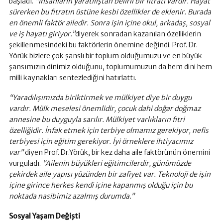
başladı.
“İnsanların yaratılıştan belirli bir fıtratı vardır. Hayat
sürerken bu fıtratın üstüne kesbi özellikler de eklenir. Burada
en önemli faktör ailedir. Sonra işin içine okul, arkadaş, sosyal
ve iş hayatı giriyor.”
diyerek sonradan kazanılan özelliklerin
şekillenmesindeki bu faktörlerin önemine değindi. Prof. Dr.
Yörük bizlere çok şanslı bir toplum olduğumuzu ve en büyük
şansımızın dinimiz olduğunu, toplumumuzun da hem dini hem
milli kaynakları sentezlediğini hatırlattı.
“Yaradılışımızda biriktirmek ve mülkiyet diye bir duygu
vardır. Mülk meselesi önemlidir, çocuk dahi doğar doğmaz
annesine bu duyguyla sarılır. Mülkiyet varlıkların fıtri
özelliğidir. İnfak etmek için terbiye olmamız gerekiyor, nefis
terbiyesi için eğitim gerekiyor. İyi örneklere ihtiyacımız
var”
diyen Prof. Dr.Yörük, bir kez daha aile faktörünün önemini
vurguladı.
“Ailenin büyükleri eğitimcilerdir, günümüzde
çekirdek aile yapısı yüzünden bir zafiyet var. Teknoloji de işin
içine girince herkes kendi içine kapanmış olduğu için bu
noktada nasibimiz azalmış durumda.”
Sosyal Yaşam Değişti