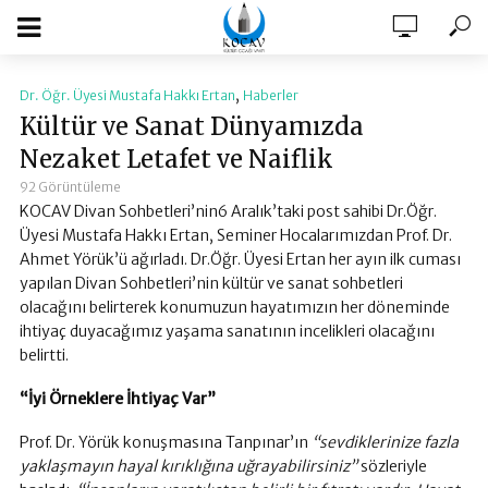
,
Dr. Öğr. Üyesi Mustafa Hakkı Ertan
Haberler
Kültür ve Sanat Dünyamızda
Nezaket Letafet ve Naiflik
92 Görüntüleme
KOCAV Divan Sohbetleri’nin6 Aralık’taki post sahibi Dr.Öğr.
Üyesi Mustafa Hakkı Ertan, Seminer Hocalarımızdan Prof. Dr.
Ahmet Yörük’ü ağırladı. Dr.Öğr. Üyesi Ertan her ayın ilk cuması
yapılan Divan Sohbetleri’nin kültür ve sanat sohbetleri
olacağını belirterek konumuzun hayatımızın her döneminde
ihtiyaç duyacağımız yaşama sanatının incelikleri olacağını
belirtti.
“İyi Örneklere İhtiyaç Var”
Prof. Dr. Yörük konuşmasına Tanpınar’ın
“sevdiklerinize fazla
yaklaşmayın hayal kırıklığına uğrayabilirsiniz”
sözleriyle